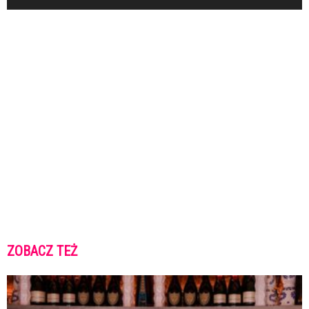
ZOBACZ TEŻ
K
K