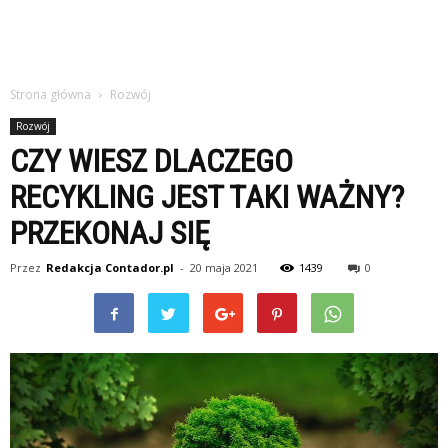
Strona główna
Rozwój
Rozwój
CZY WIESZ DLACZEGO
RECYKLING JEST TAKI WAŻNY?
PRZEKONAJ SIĘ
Przez
Redakcja Contador.pl
-
20 maja 2021
1439
0