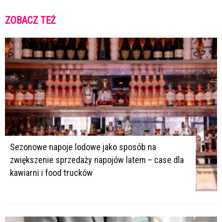
ZOBACZ TEŻ
K
K
Sezonowe napoje lodowe jako sposób na
zwiększenie sprzedaży napojów latem – case dla
kawiarni i food trucków