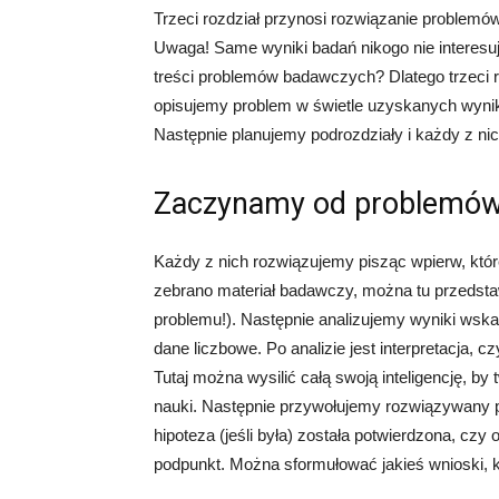
Trzeci rozdział przynosi rozwiązanie problemó
Uwaga! Same wyniki badań nikogo nie interesuj
treści problemów badawczych? Dlatego trzeci r
opisujemy problem w świetle uzyskanych wyni
Następnie planujemy podrozdziały i każdy z n
Zaczynamy od problemów
Każdy z nich rozwiązujemy pisząc wpierw, które
zebrano materiał badawczy, można tu przedstaw
problemu!). Następnie analizujemy wyniki wskaz
dane liczbowe. Po analizie jest interpretacja, c
Tutaj można wysilić całą swoją inteligencję, b
nauki. Następnie przywołujemy rozwiązywany p
hipoteza (jeśli była) została potwierdzona, c
podpunkt. Można sformułować jakieś wnioski, k