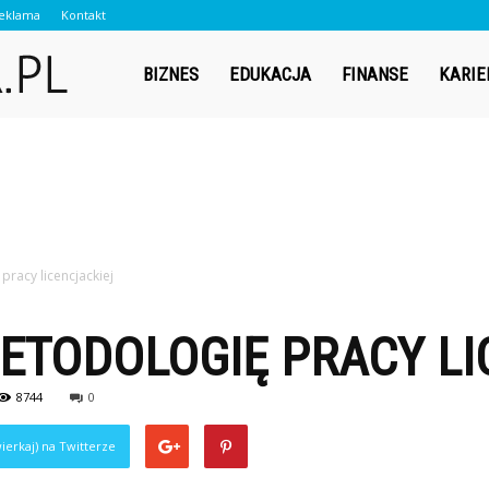
eklama
Kontakt
Contador.pl
BIZNES
EDUKACJA
FINANSE
KARIE
pracy licencjackiej
ETODOLOGIĘ PRACY LI
8744
0
ierkaj) na Twitterze