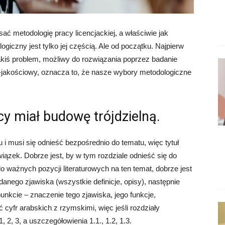
ać metodologię pracy licencjackiej, a właściwie jak
ogiczny jest tylko jej częścią. Ale od początku. Najpierw
akiś problem, możliwy do rozwiązania poprzez badanie
o-jakościowy, oznacza to, że nasze wybory metodologiczne
cy miał budowę trójdzielną.
u i musi się odnieść bezpośrednio do tematu, więc tytuł
iązek. Dobrze jest, by w tym rozdziale odnieść się do
 ważnych pozycji literaturowych na ten temat, dobrze jest
adanego zjawiska (wszystkie definicje, opisy), następnie
unkcie – znaczenie tego zjawiska, jego funkcje,
cyfr arabskich z rzymskimi, więc jeśli rozdziały
, 2, 3, a uszczegółowienia 1.1., 1.2, 1.3.