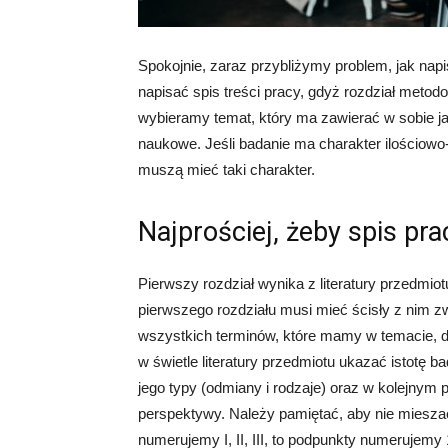
Spokojnie, zaraz przybliżymy problem, jak napis
napisać spis treści pracy, gdyż rozdział metodol
wybieramy temat, który ma zawierać w sobie j
naukowe. Jeśli badanie ma charakter ilościow
muszą mieć taki charakter.
Najprościej, żeby spis pra
Pierwszy rozdział wynika z literatury przedmiot
pierwszego rozdziału musi mieć ścisły z nim zw
wszystkich terminów, które mamy w temacie, do
w świetle literatury przedmiotu ukazać istotę b
jego typy (odmiany i rodzaje) oraz w kolejnym p
perspektywy. Należy pamiętać, aby nie mieszać 
numerujemy I, II, III, to podpunkty numerujemy 1