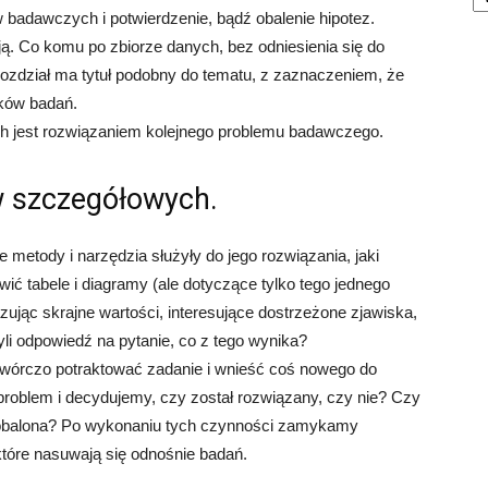
w badawczych i potwierdzenie, bądź obalenie hipotez.
ą. Co komu po zbiorze danych, bez odniesienia się do
ozdział ma tytuł podobny do tematu, z zaznaczeniem, że
ków badań.
ich jest rozwiązaniem kolejnego problemu badawczego.
 szczegółowych.
 metody i narzędzia służyły do jego rozwiązania, jaki
ić tabele i diagramy (ale dotyczące tylko tego jednego
ując skrajne wartości, interesujące dostrzeżone zjawiska,
zyli odpowiedź na pytanie, co z tego wynika?
y twórczo potraktować zadanie i wnieść coś nowego do
roblem i decydujemy, czy został rozwiązany, czy nie? Czy
zy obalona? Po wykonaniu tych czynności zamykamy
tóre nasuwają się odnośnie badań.