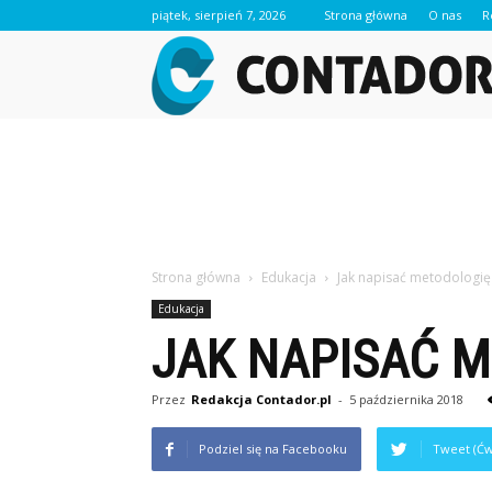
piątek, sierpień 7, 2026
Strona główna
O nas
R
Strona główna
Edukacja
Jak napisać metodologię 
Edukacja
JAK NAPISAĆ M
Przez
Redakcja Contador.pl
-
5 października 2018
Podziel się na Facebooku
Tweet (Ćw