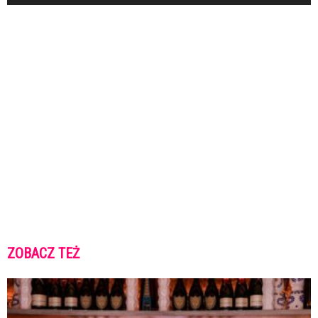
ZOBACZ TEŻ
K
K