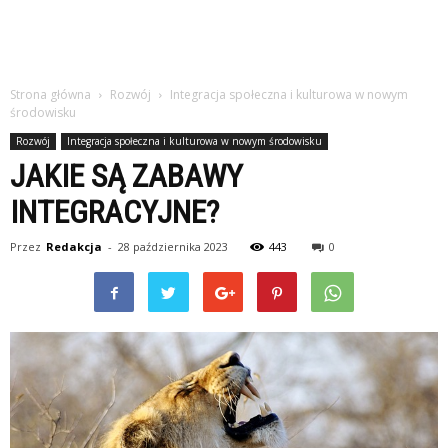
Strona główna
Rozwój
Integracja społeczna i kulturowa w nowym
środowisku
Rozwój
Integracja społeczna i kulturowa w nowym środowisku
JAKIE SĄ ZABAWY
INTEGRACYJNE?
Przez
Redakcja
-
28 października 2023
443
0