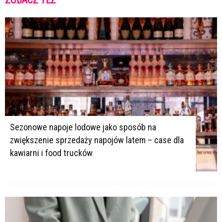
ZOBACZ TEŻ
K
K
Sezonowe napoje lodowe jako sposób na
zwiększenie sprzedaży napojów latem – case dla
kawiarni i food trucków