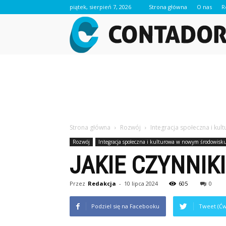
piątek, sierpień 7, 2026
Strona główna
O nas
R
Strona główna
Rozwój
Integracja społeczna i k
Rozwój
Integracja społeczna i kulturowa w nowym środowisk
JAKIE CZYNNIK
Przez
Redakcja
-
10 lipca 2024
605
0
Podziel się na Facebooku
Tweet (Ćw