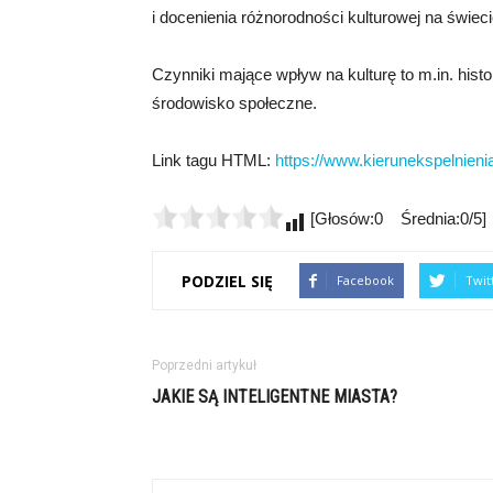
i docenienia różnorodności kulturowej na świeci
Czynniki mające wpływ na kulturę to m.in. histori
środowisko społeczne.
Link tagu HTML:
https://www.kierunekspelnienia
[Głosów:0 Średnia:0/5]
PODZIEL SIĘ
Facebook
Twit
Poprzedni artykuł
JAKIE SĄ INTELIGENTNE MIASTA?