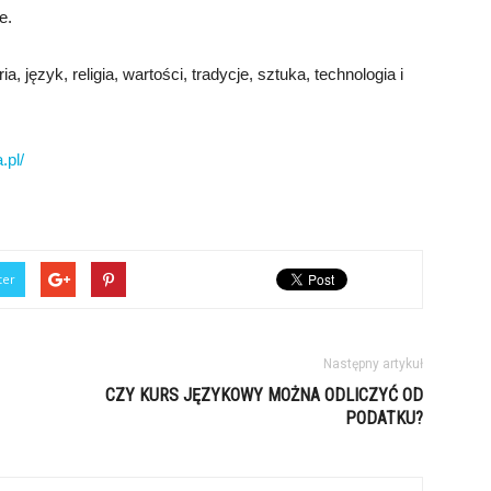
e.
a, język, religia, wartości, tradycje, sztuka, technologia i
.pl/
ter
Następny artykuł
CZY KURS JĘZYKOWY MOŻNA ODLICZYĆ OD
PODATKU?