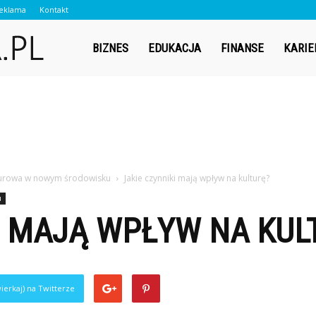
eklama
Kontakt
Contador.pl
BIZNES
EDUKACJA
FINANSE
KARIE
ulturowa w nowym środowisku
Jakie czynniki mają wpływ na kulturę?
u
I MAJĄ WPŁYW NA KUL
ierkaj) na Twitterze