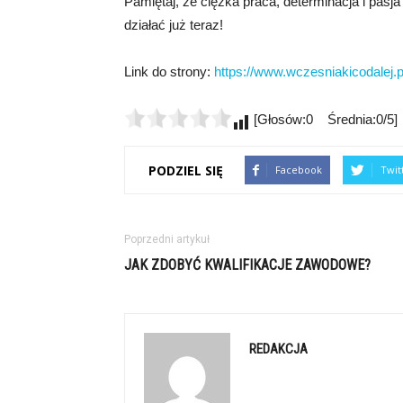
Pamiętaj, że ciężka praca, determinacja i pasja
działać już teraz!
Link do strony:
https://www.wczesniakicodalej.p
[Głosów:0 Średnia:0/5]
PODZIEL SIĘ
Facebook
Twit
Poprzedni artykuł
JAK ZDOBYĆ KWALIFIKACJE ZAWODOWE?
REDAKCJA