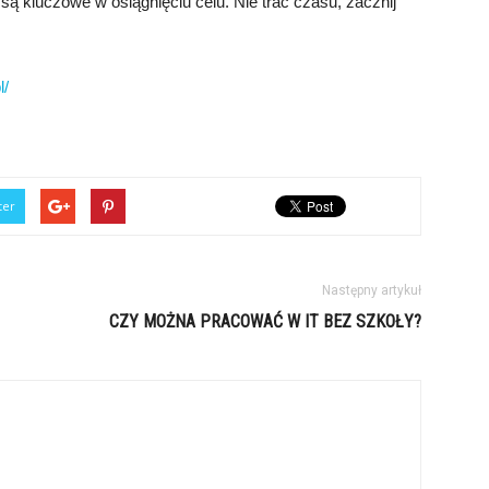
 są kluczowe w osiągnięciu celu. Nie trać czasu, zacznij
l/
ter
Następny artykuł
CZY MOŻNA PRACOWAĆ W IT BEZ SZKOŁY?