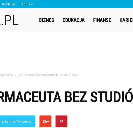
Reklama
Kontakt
Contador.pl
BIZNES
EDUKACJA
FINANSE
KARIE
dstawowa
Jak zostać farmaceuta bez studiów?
ARMACEUTA BEZ STUDI
ierkaj) na Twitterze