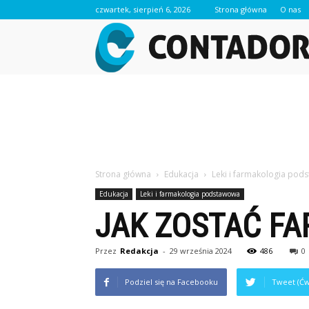
czwartek, sierpień 6, 2026
Strona główna
O nas
Strona główna
Edukacja
Leki i farmakologia po
Edukacja
Leki i farmakologia podstawowa
JAK ZOSTAĆ F
Przez
Redakcja
-
29 września 2024
486
0
Podziel się na Facebooku
Tweet (Ćw