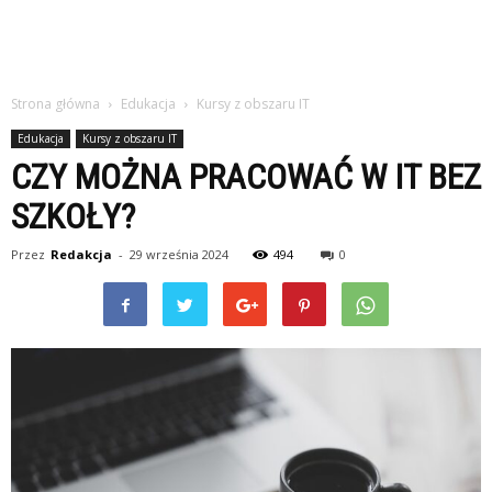
Strona główna
Edukacja
Kursy z obszaru IT
Edukacja
Kursy z obszaru IT
CZY MOŻNA PRACOWAĆ W IT BEZ
SZKOŁY?
Przez
Redakcja
-
29 września 2024
494
0