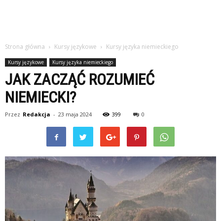
Strona główna
Kursy językowe
Kursy języka niemieckiego
Kursy językowe
Kursy języka niemieckiego
JAK ZACZĄĆ ROZUMIEĆ
NIEMIECKI?
Przez
Redakcja
-
23 maja 2024
399
0