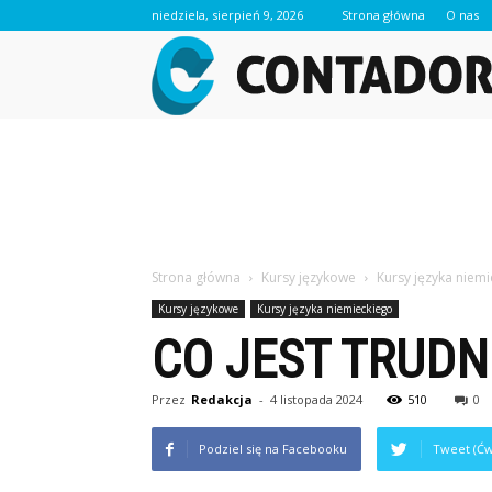
niedziela, sierpień 9, 2026
Strona główna
O nas
Strona główna
Kursy językowe
Kursy języka niem
Kursy językowe
Kursy języka niemieckiego
CO JEST TRUDN
Przez
Redakcja
-
4 listopada 2024
510
0
Podziel się na Facebooku
Tweet (Ćw