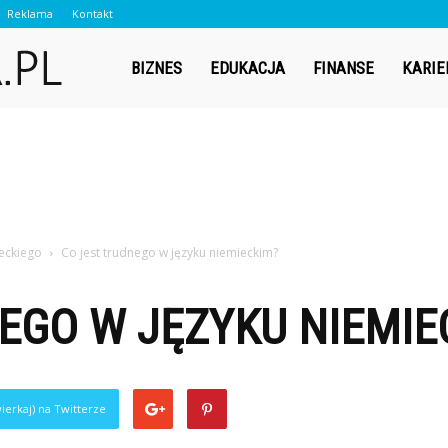
Reklama
Kontakt
Contador.pl
BIZNES
EDUKACJA
FINANSE
KARIE
ieckiego
Co jest trudnego w języku niemieckim?
EGO W JĘZYKU NIEMIE
ierkaj) na Twitterze