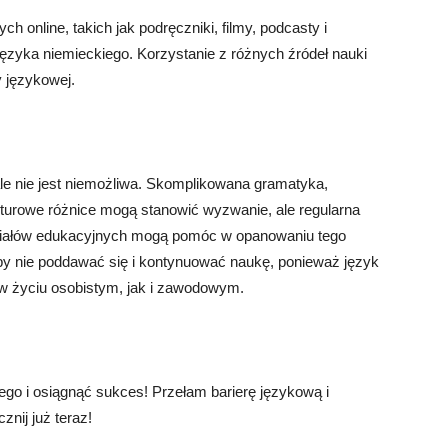
h online, takich jak podręczniki, filmy, podcasty i
ęzyka niemieckiego. Korzystanie z różnych źródeł nauki
 językowej.
le nie jest niemożliwa. Skomplikowana gramatyka,
lturowe różnice mogą stanowić wyzwanie, ale regularna
teriałów edukacyjnych mogą pomóc w opanowaniu tego
 aby nie poddawać się i kontynuować naukę, ponieważ język
w życiu osobistym, jak i zawodowym.
ego i osiągnąć sukces! Przełam barierę językową i
nij już teraz!