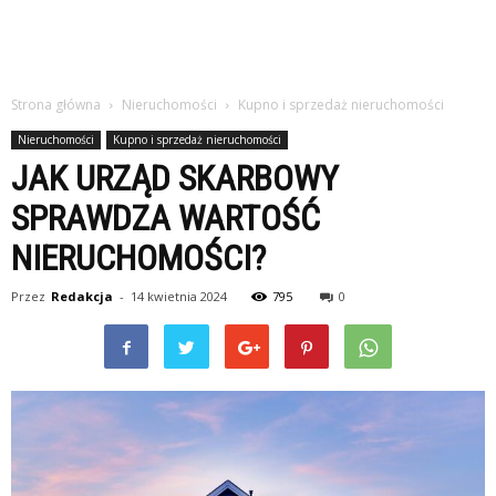
Strona główna
Nieruchomości
Kupno i sprzedaż nieruchomości
Nieruchomości
Kupno i sprzedaż nieruchomości
JAK URZĄD SKARBOWY
SPRAWDZA WARTOŚĆ
NIERUCHOMOŚCI?
Przez
Redakcja
-
14 kwietnia 2024
795
0