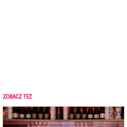
ZOBACZ TEŻ
K
K