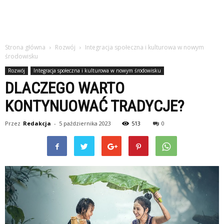
Strona główna
Rozwój
Integracja społeczna i kulturowa w nowym
środowisku
Rozwój
Integracja społeczna i kulturowa w nowym środowisku
DLACZEGO WARTO
KONTYNUOWAĆ TRADYCJE?
Przez
Redakcja
-
5 października 2023
513
0