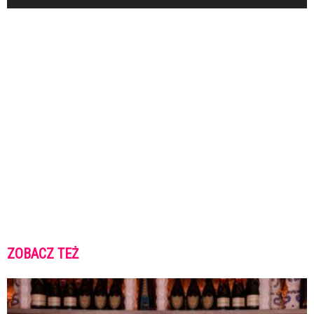
ZOBACZ TEŻ
K
K