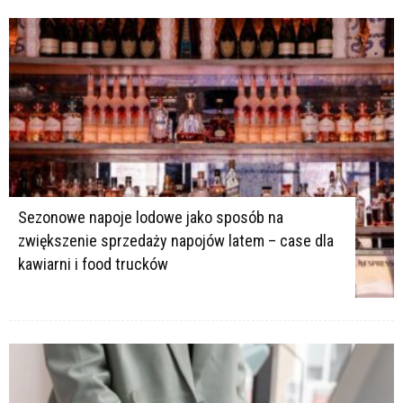
K
K
Sezonowe napoje lodowe jako sposób na
zwiększenie sprzedaży napojów latem – case dla
kawiarni i food trucków