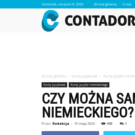
niedziela, sierpień 9, 2026
Strona główna
O nas
Strona główna
Kursy językowe
Kursy języka niem
Kursy językowe
Kursy języka niemieckiego
CZY MOŻNA SA
NIEMIECKIEGO?
Przez
Redakcja
-
19 maja 2024
459
0