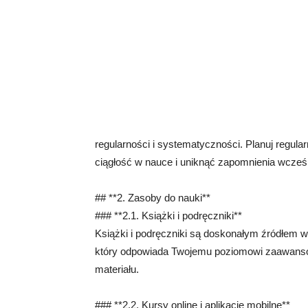
regularności i systematyczności. Planuj regular
ciągłość w nauce i uniknąć zapomnienia wcześn
## **2. Zasoby do nauki**
### **2.1. Książki i podręczniki**
Książki i podręczniki są doskonałym źródłem w
który odpowiada Twojemu poziomowi zaawanso
materiału.
### **2.2. Kursy online i aplikacje mobilne**