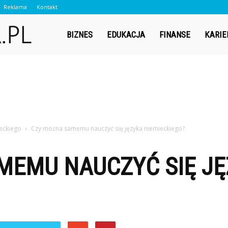
Reklama
Kontakt
Contador.pl
BIZNES
EDUKACJA
FINANSE
KARIE
ieckiego
Czy można samemu nauczyć się języka niemieckiego?
MEMU NAUCZYĆ SIĘ J