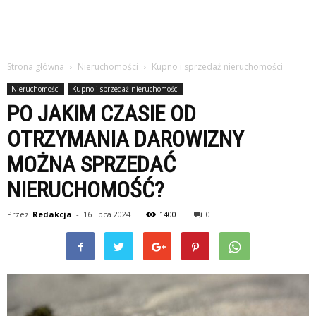
Strona główna
Nieruchomości
Kupno i sprzedaż nieruchomości
Nieruchomości
Kupno i sprzedaż nieruchomości
PO JAKIM CZASIE OD
OTRZYMANIA DAROWIZNY
MOŻNA SPRZEDAĆ
NIERUCHOMOŚĆ?
Przez
Redakcja
-
16 lipca 2024
1400
0