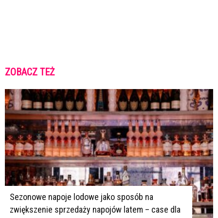
ZOBACZ TEŻ
K
K
Sezonowe napoje lodowe jako sposób na
zwiększenie sprzedaży napojów latem – case dla