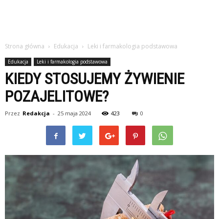
Strona główna
Edukacja
Leki i farmakologia podstawowa
Edukacja
Leki i farmakologia podstawowa
KIEDY STOSUJEMY ŻYWIENIE
POZAJELITOWE?
Przez
Redakcja
-
25 maja 2024
423
0