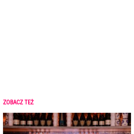
ZOBACZ TEŻ
K
K