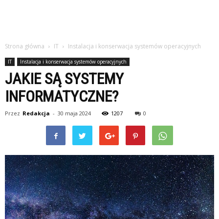
Strona główna
IT
Instalacja i konserwacja systemów operacyjnych
IT
Instalacja i konserwacja systemów operacyjnych
JAKIE SĄ SYSTEMY
INFORMATYCZNE?
Przez
Redakcja
-
30 maja 2024
1207
0