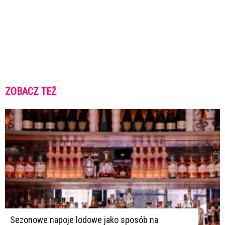
ZOBACZ TEŻ
K
K
Sezonowe napoje lodowe jako sposób na