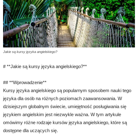
Jakie są kursy języka angielskiego?
# **Jakie są kursy języka angielskiego?**
## **Wprowadzenie**
Kursy języka angielskiego są popularnym sposobem nauki tego
języka dla osób na różnych poziomach zaawansowania. W
dzisiejszym globalnym świecie, umiejętność posługiwania się
językiem angielskim jest niezwykle ważna. W tym artykule
omówimy różne rodzaje kursów języka angielskiego, które są
dostępne dla uczących się.