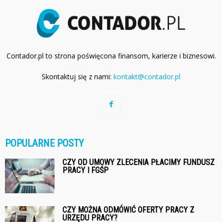
Contador.pl to strona poświęcona finansom, karierze i biznesowi.
Skontaktuj się z nami:
kontakt@contador.pl
POPULARNE POSTY
CZY OD UMOWY ZLECENIA PŁACIMY FUNDUSZ
PRACY I FGŚP
CZY MOŻNA ODMÓWIĆ OFERTY PRACY Z
URZĘDU PRACY?