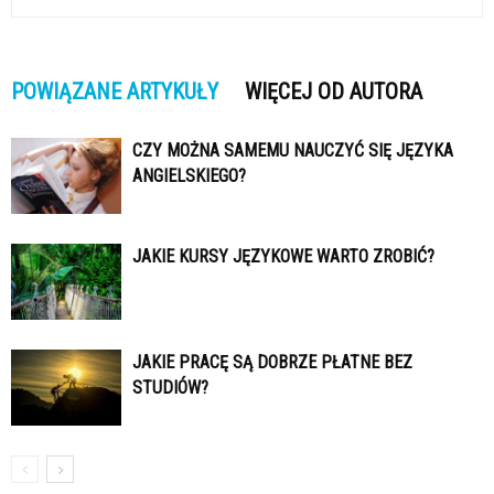
POWIĄZANE ARTYKUŁY
WIĘCEJ OD AUTORA
CZY MOŻNA SAMEMU NAUCZYĆ SIĘ JĘZYKA
ANGIELSKIEGO?
JAKIE KURSY JĘZYKOWE WARTO ZROBIĆ?
JAKIE PRACĘ SĄ DOBRZE PŁATNE BEZ
STUDIÓW?