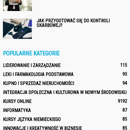
JAK PRZYGOTOWAĆ SIĘ DO KONTROLI
SKARBOWEJ?
POPULARNE KATEGORIE
115
LIDEROWANIE I ZARZĄDZANIE
95
LEKI I FARMAKOLOGIA PODSTAWOWA
94
KUPNO I SPRZEDAŻ NIERUCHOMOŚCI
INTEGRACJA SPOŁECZNA I KULTUROWA W NOWYM ŚRODOWISKU
91
92
KURSY ONLINE
87
INFORMATYKA
85
KURSY JĘZYKA NIEMIECKIEGO
85
INNOWACJE I KREATYWNOŚĆ W BIZNESIE