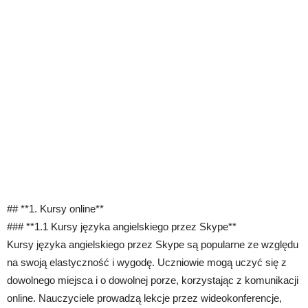
## **1. Kursy online**
### **1.1 Kursy języka angielskiego przez Skype**
Kursy języka angielskiego przez Skype są popularne ze względu
na swoją elastyczność i wygodę. Uczniowie mogą uczyć się z
dowolnego miejsca i o dowolnej porze, korzystając z komunikacji
online. Nauczyciele prowadzą lekcje przez wideokonferencje,