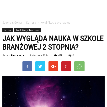
Strona główna
Kariera
Kwalifikacje branżowe
Kariera
Kwalifikacje branżowe
JAK WYGLĄDA NAUKA W SZKOLE
BRANŻOWEJ 2 STOPNIA?
Przez
Redakcja
-
18 sierpnia 2024
438
0