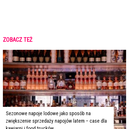
ZOBACZ TEŻ
K
K
Sezonowe napoje lodowe jako sposób na
zwiększenie sprzedaży napojów latem – case dla
kawiarni i food trucków