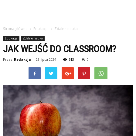
Strona główna
Edukacja
Zdalne nauka
Edukacja
Zdalne nauka
JAK WEJŚĆ DO CLASSROOM?
Przez
Redakcja
-
23 lipca 2024
513
0