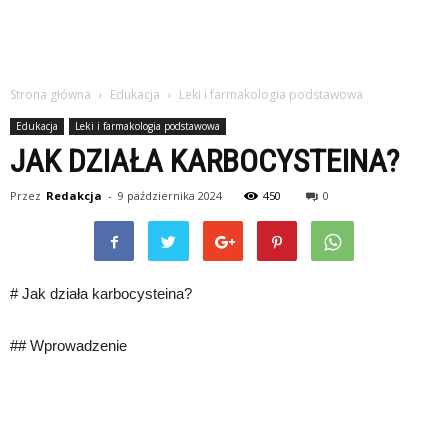
Strona główna
Edukacja
Leki i farmakologia podstawowa
Edukacja
Leki i farmakologia podstawowa
JAK DZIAŁA KARBOCYSTEINA?
Przez
Redakcja
-
9 października 2024
450
0
# Jak działa karbocysteina?
## Wprowadzenie