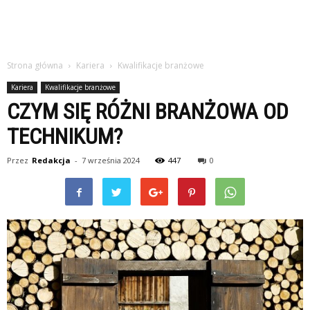
Strona główna
Kariera
Kwalifikacje branżowe
Kariera
Kwalifikacje branżowe
CZYM SIĘ RÓŻNI BRANŻOWA OD
TECHNIKUM?
Przez
Redakcja
-
7 września 2024
447
0