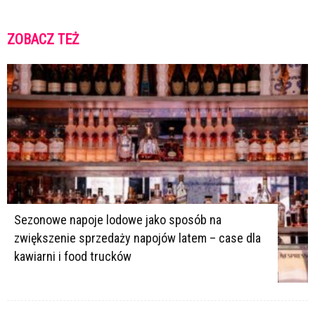
ZOBACZ TEŻ
K
K
Sezonowe napoje lodowe jako sposób na
zwiększenie sprzedaży napojów latem – case dla
kawiarni i food trucków