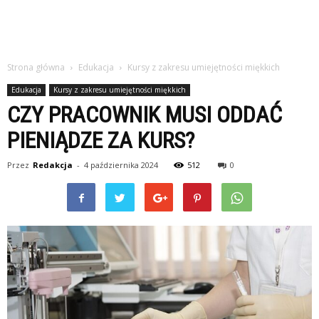
Strona główna
Edukacja
Kursy z zakresu umiejętności miękkich
Edukacja
Kursy z zakresu umiejętności miękkich
CZY PRACOWNIK MUSI ODDAĆ
PIENIĄDZE ZA KURS?
Przez
Redakcja
-
4 października 2024
512
0