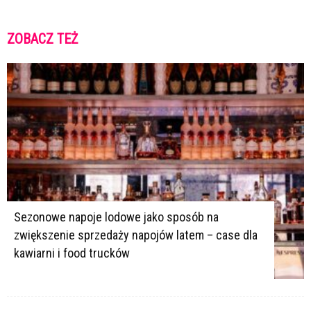
ZOBACZ TEŻ
K
K
Sezonowe napoje lodowe jako sposób na
zwiększenie sprzedaży napojów latem – case dla
kawiarni i food trucków