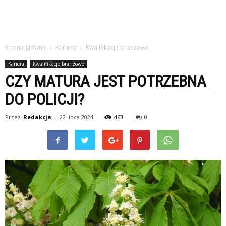
Strona główna
Kariera
Kwalifikacje branżowe
Kariera
Kwalifikacje branżowe
CZY MATURA JEST POTRZEBNA
DO POLICJI?
Przez
Redakcja
-
22 lipca 2024
463
0