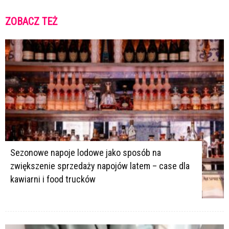
ZOBACZ TEŻ
K
K
Sezonowe napoje lodowe jako sposób na
zwiększenie sprzedaży napojów latem – case dla
kawiarni i food trucków