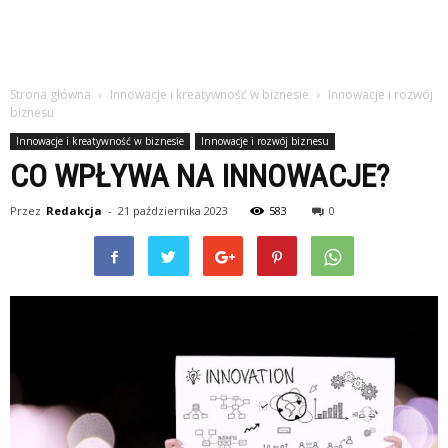
Strona główna
Innowacje i kreatywność w biznesie
Innowacje i rozwój
biznesu
Innowacje i kreatywność w biznesie
Innowacje i rozwój biznesu
CO WPŁYWA NA INNOWACJE?
Przez
Redakcja
-
21 października 2023
583
0