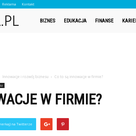
Reklama
Kontakt
Contador.pl
BIZNES
EDUKACJA
FINANSE
KARIE
Innowacje i rozwój biznesu
Co to są innowacje w firmie?
su
WACJE W FIRMIE?
ierkaj) na Twitterze