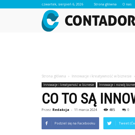
czwartek, sierpień 6, 2026
Strona główna
O nas
Strona główna
Innowacje i kreatywność w biznesie
Innowacje i kreatywność w biznesie
Innowacje i rozwój bizne
CO TO SĄ INNO
Przez
Redakcja
-
11 marca 2024
485
0
Podziel się na Facebooku
Tweet (Ćw