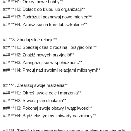
### **H1: Odkryj nowe hobby**
### **H2: Dołącz do klubu lub organizacji**
### **H3: Podróżuj i poznawaj nowe miejsca**
### **H4: Zapisz się na kurs lub szkolenie**
## **3. Zbuduj silne relacje**
### **H1: Spędzaj czas z rodziną i przyjaciółmi**
### **H2: Znajdź nowych przyjaciół**
### **H3: Zaangażuj się w społeczność**
### **H4: Pracuj nad swoimi relacjami miłosnymi**
## **4. Zrealizuj swoje marzenia**
### **H1: Określ swoje cele i marzenia**
### **H2: Stwórz plan działania**
### **H3: Pokonaj swoje obawy i wątpliwości**
### **H4: Bądź elastyczny i otwarty na zmiany**
## **5. Znajdź równowagę między pracą a życiem prywatnym**