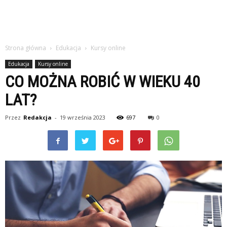
Strona główna
Edukacja
Kursy online
Edukacja
Kursy online
CO MOŻNA ROBIĆ W WIEKU 40
LAT?
Przez
Redakcja
-
19 września 2023
697
0