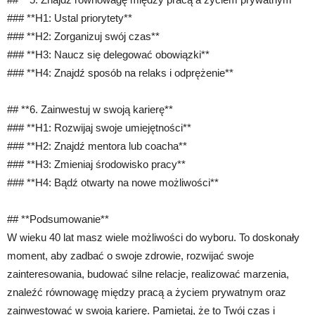
### **H1: Ustal priorytety**
### **H2: Zorganizuj swój czas**
### **H3: Naucz się delegować obowiązki**
### **H4: Znajdź sposób na relaks i odprężenie**
## **6. Zainwestuj w swoją karierę**
### **H1: Rozwijaj swoje umiejętności**
### **H2: Znajdź mentora lub coacha**
### **H3: Zmieniaj środowisko pracy**
### **H4: Bądź otwarty na nowe możliwości**
## **Podsumowanie**
W wieku 40 lat masz wiele możliwości do wyboru. To doskonały
moment, aby zadbać o swoje zdrowie, rozwijać swoje
zainteresowania, budować silne relacje, realizować marzenia,
znaleźć równowagę między pracą a życiem prywatnym oraz
zainwestować w swoją karierę. Pamiętaj, że to Twój czas i