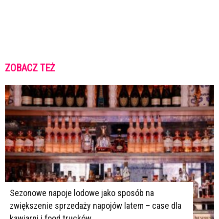
ZOBACZ TEŻ
K
K
Sezonowe napoje lodowe jako sposób na
zwiększenie sprzedaży napojów latem – case dla
kawiarni i food trucków