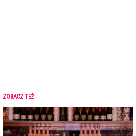
ZOBACZ TEŻ
K
K