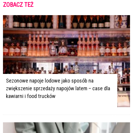
ZOBACZ TEŻ
K
K
Sezonowe napoje lodowe jako sposób na
zwiększenie sprzedaży napojów latem – case dla
kawiarni i food trucków