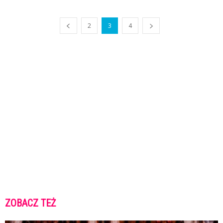
2
3
4
ZOBACZ TEŻ