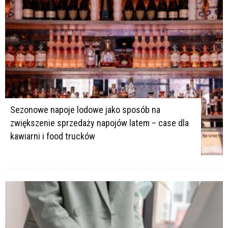
K
K
Sezonowe napoje lodowe jako sposób na
zwiększenie sprzedaży napojów latem – case dla
kawiarni i food trucków