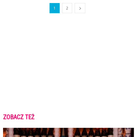
1
2
ZOBACZ TEŻ
K